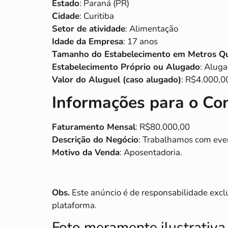
Estado
: Paraná (PR)
Cidade
: Curitiba
Setor de atividade
: Alimentação
Idade da Empresa
: 17 anos
Tamanho do Estabelecimento em Metros Q
Estabelecimento Próprio ou Alugado
: Alug
Valor do Aluguel (caso alugado)
: R$4.000,0
Informações para o C
Faturamento Mensal
: R$80.000,00
Descrição do Negócio
: Trabalhamos com event
Motivo da Venda
: Aposentadoria.
Obs.
Este anúncio é de responsabilidade excl
plataforma.
Foto meramente ilustrativa