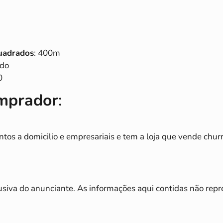
uadrados
: 400m
ado
0
omprador
:
os a domicilio e empresariais e tem a loja que vende churra
usiva do anunciante. As informações aqui contidas não repr
.