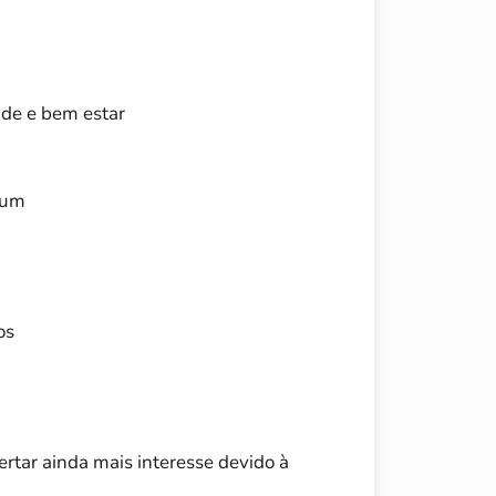
úde e bem estar
ium
os
rtar ainda mais interesse devido à