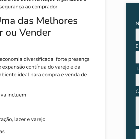
 segurança ao comprador.
Uma das Melhores
N
r ou Vender
E
 economia diversificada, forte presença
e expansão contínua do varejo e da
T
biente ideal para compra e venda de
C
iva incluem:
ção, lazer e varejo
as