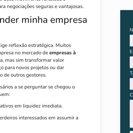
ra negociações seguras e vantajosas.
ender minha empresa
N
ge reflexão estratégica. Muitos
E
empresa no mercado de
empresas à
ia, mas sim transformar valor
ço para novos projetos ou dar
T
o de outros gestores.
ários a se perguntar se chegou o
uem:
C
 ativos em liquidez imediata.
erdeiros interessados em assumir a