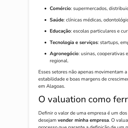
Comércio
: supermercados, distribu
Saúde
: clínicas médicas, odontológi
Educação
: escolas particulares e cu
Tecnologia e serviços
: startups, em
Agronegócio
: usinas, cooperativas 
regional.
Esses setores não apenas movimentam a
estabilidade e boas margens de crescim
em Alagoas.
O valuation como fer
Definir o valor de uma empresa é um dos
desejam
vender minha empresa
. O valu
processo que garante a definição de um pr