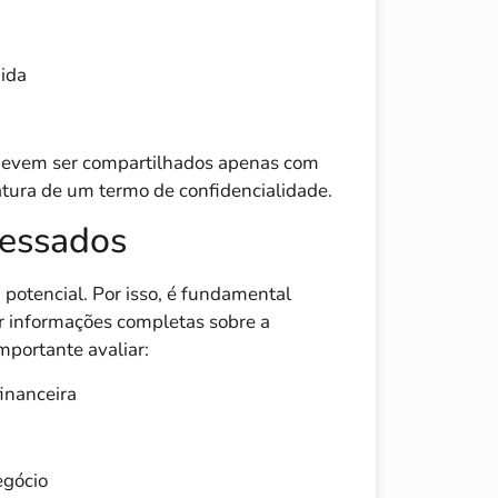
dida
s devem ser compartilhados apenas com
atura de um termo de confidencialidade.
ressados
otencial. Por isso, é fundamental
ar informações completas sobre a
importante avaliar:
financeira
egócio