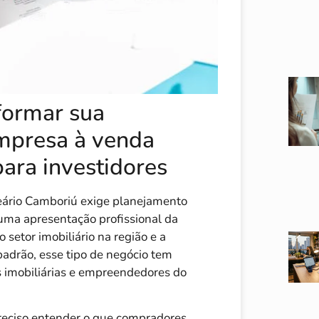
formar sua
mpresa à venda
para investidores
eário Camboriú exige planejamento
uma apresentação profissional da
setor imobiliário na região e a
padrão, esse tipo de negócio tem
s imobiliárias e empreendedores do
reciso entender o que compradores