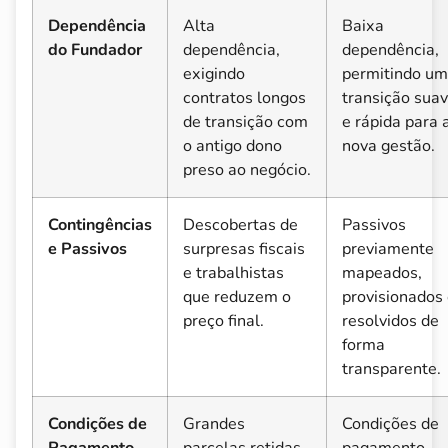
Dependência
Alta
Baixa
do Fundador
dependência,
dependência,
exigindo
permitindo u
contratos longos
transição sua
de transição com
e rápida para 
o antigo dono
nova gestão.
preso ao negócio.
Contingências
Descobertas de
Passivos
e Passivos
surpresas fiscais
previamente
e trabalhistas
mapeados,
que reduzem o
provisionados
preço final.
resolvidos de
forma
transparente.
Condições de
Grandes
Condições de
Pagamento
parcelas retidas
pagamento