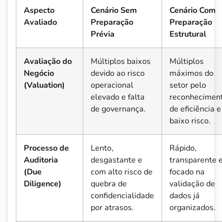
Aspecto
Cenário Sem
Cenário Com
Avaliado
Preparação
Preparação
Prévia
Estrutural
Avaliação do
Múltiplos baixos
Múltiplos
Negócio
devido ao risco
máximos do
(Valuation)
operacional
setor pelo
elevado e falta
reconhecimen
de governança.
de eficiência e
baixo risco.
Processo de
Lento,
Rápido,
Auditoria
desgastante e
transparente 
(Due
com alto risco de
focado na
Diligence)
quebra de
validação de
confidencialidade
dados já
por atrasos.
organizados.