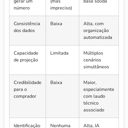
gerar um
(mas
base sólida
número
impreciso)
Consistência
Baixa
Alta, com
dos dados
organização
automatizada
Capacidade
Limitada
Múltiplos
de projeção
cenários
simultâneos
Credibilidade
Baixa
Maior,
para o
especialmente
comprador
com laudo
técnico
associado
Identificação
Nenhuma
Alta, IA