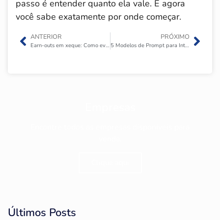
passo é entender quanto ela vale. E agora
você sabe exatamente por onde começar.
ANTERIOR
PRÓXIMO
Earn-outs em xeque: Como evitar brigas judiciais por metas não atingidas?
5 Modelos de Prompt para Inteligência Artificial para Valuation de Empresa
Empresas
Encontre todos as empresas disponíveis para
venda.
Clique aqui
Últimos Posts