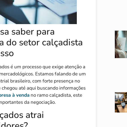
sa saber para
 do setor calçadista
esso
ados é um processo que exige atenção a
 e mercadológicos. Estamos falando de um
rial brasileiro, com forte presença no
cê chegou até aqui buscando informações
resa à venda
no ramo calçadista, este
importantes da negociação.
çados atrai
idores?