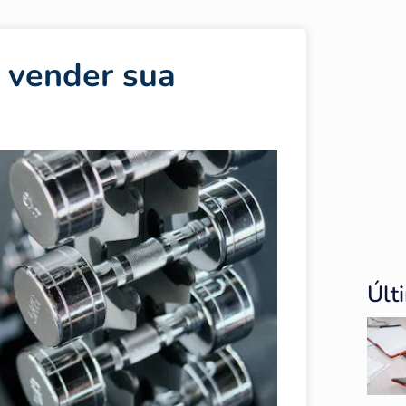
ê vender sua
Últ